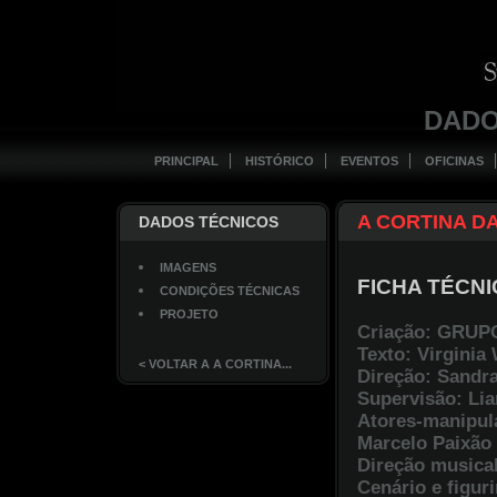
DADO
PRINCIPAL
HISTÓRICO
EVENTOS
OFICINAS
A CORTINA DA
DADOS TÉCNICOS
IMAGENS
FICHA TÉCN
CONDIÇÕES TÉCNICAS
PROJETO
Criação: GRU
Texto: Virginia
< VOLTAR A A CORTINA...
Direção: Sandra
Supervisão: Lia
Atores-manipul
Marcelo Paixão 
Direção musica
Cenário e figur