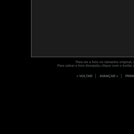
Grupo
Grupo
Grupo
Grupo
Grupo
Grupo
Grupo
Grupo
Grupo
Grupo
Grupo
Grupo
Grupo
Sobrevento
Sobrevento
Sobrevento
Sobrevento
Sobrevento
Sobrevento
Sobrevento
Sobrevento
Sobrevento
Sobrevento
Sobrevento
Sobrevento
Sobrevento
teatro1
Fotógrafo:
Grupo
Sobrevento
Para ver a foto no tamanho original
Para salvar a foto desejada, clique com o botão
< VOLTAR
AVANÇAR >
PRIN