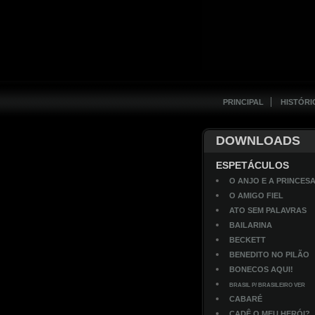
PRINCIPAL
HISTÓRI
DOWNLOADS
ESPETÁCULOS
O ANJO E A PRINCES
O AMIGO FIEL
ATO SEM PALAVRAS
BAILARINA
BECKETT
BENEDITO NO PILÃO
BONECOS AQUI!
BRASIL P/ BRASILEIRO VER
CABARÉ
CADÊ O MEU HERÓI?