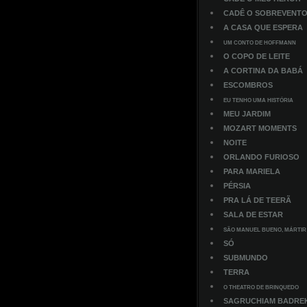
CADÊ O SOBREVENT
A CASA QUE ESPERA
UM CONTO DE HOFFMANN
O COPO DE LEITE
A CORTINA DA BABÁ
ESCOMBROS
EU TENHO UMA HISTÓRIA
MEU JARDIM
MOZART MOMENTS
NOITE
ORLANDO FURIOSO
PARA MARIELA
PÉRSIA
PRA LÁ DE TEERÃ
SALA DE ESTAR
SÃO MANUEL BUENO, MÁRTIR
SÓ
SUBMUNDO
TERRA
O THEATRO DE BRINQUEDO
SAGRUCHIAM BADRE