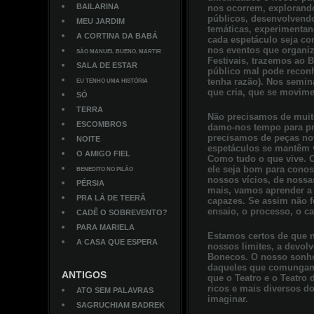
BAILARINA
nos ocorrem, explorand
públicos, desenvolvendo
MEU JARDIM
temáticas, experimenta
A CORTINA DA BABÁ
cada espetáculo seja com
nos eventos que organi
SÃO MANUEL BUENO, MÁRTIR
Festivais, trazemos ao B
SALA DE ESTAR
público mal pode reconh
tenha razão). Nos seminá
EU TENHO UMA HISTÓRIA
que cria, que se movime
SÓ
TERRA
Não precisamos de muit
ESCOMBROS
damo-nos tempo para pr
precisamos de peças no
NOITE
espetáculos se mantêm 
O AMIGO FIEL
Como tudo o que vive. 
ele seja bom para conos
BENEDITO NO PILÃO
nossos vícios, de nossa
PÉRSIA
mais, vamos aprender a 
PRA LÁ DE TEERÃ
capazes. Se assim não for
ensaio, o processo, o c
CADÊ O SOBREVENTO?
PARA MARIELA
Estamos certos de que n
A CASA QUE ESPERA
nossos limites, a devol
Bonecos. O nosso sonho 
daqueles que comungam
ANTIGOS
que o Teatro e o Teatro
ricos e mais diversos 
ATO SEM PALAVRAS
imaginar.
SAGRUCHIAM BADREK