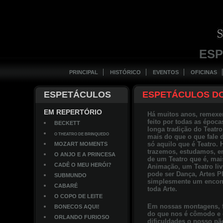
ES
PRINCIPAL
HISTÓRICO
EVENTOS
OFICINAS
ESPETÁCULOS
ESPETÁCULOS D
EM REPERTÓRIO
Há muitos anos, remexe
feito por todas as époc
BECKETT
longa tradição do Teat
O THEATRO DE BRINQUEDO
mais do que o que fale 
só aquilo que é Teatro.
MOZART MOMENTS
trazemos, estudamos, e
O ANJO E A PRINCESA
de um Teatro que é, ma
CADÊ O MEU HERÓI?
Animação, um Teatro liv
pode ser Dança, Artes P
SUBMUNDO
simplesmente um encont
CABARÉ
toda Arte.
O COPO DE LEITE
Em nossas montagens, f
BONECOS AQUI!
do que nos é cômodo e 
ORLANDO FURIOSO
dificuldades o nosso pã