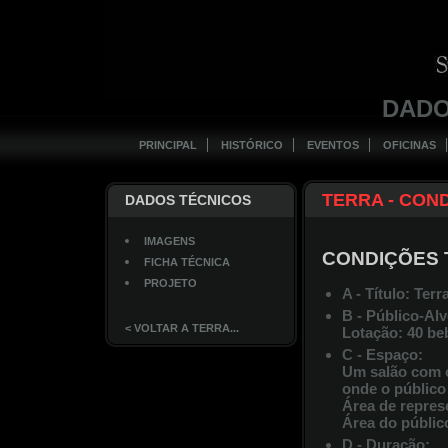
DADO
PRINCIPAL
HISTÓRICO
EVENTOS
OFICINAS
TERRA - CON
DADOS TÉCNICOS
IMAGENS
CONDIÇÕES 
FICHA TÉCNICA
PROJETO
A - Título: Terr
B - Público-Alv
< VOLTAR A TERRA...
Lotação: 40 beb
C - Espaço:
Um salão com c
onde o públic
Área de repres
Área do público
D - Duração: