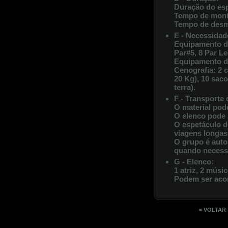
Duração do esp
Tempo de mont
Tempo de desm
E - Necessidad
Equipamento de 
Par#5, 8 Par L
Equipamento de
Cenografia: 2 c
20 Kg), 10 sac
terra).
F - Transporte
O material pod
O elenco pode 
O espetáculo d
viagens longas,
O grupo é auto
quando necess
G - Elenco:
1 atriz, 2 músi
Podem ser aco
< VOLTAR