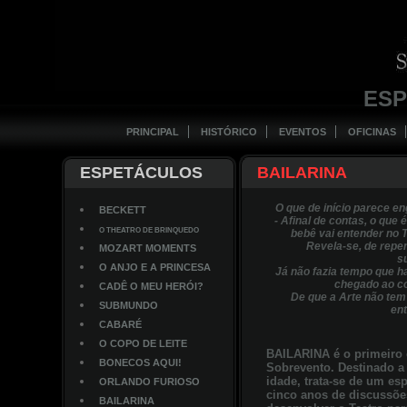
ES
PRINCIPAL
HISTÓRICO
EVENTOS
OFICINAS
ESPETÁCULOS
BAILARINA
O que de início parece e
BECKETT
- Afinal de contas, o que 
O THEATRO DE BRINQUEDO
bebê vai entender no T
Revela-se, de repe
MOZART MOMENTS
s
O ANJO E A PRINCESA
Já não fazia tempo que 
chegado ao c
CADÊ O MEU HERÓI?
De que a Arte não tem
SUBMUNDO
en
CABARÉ
O COPO DE LEITE
BAILARINA é o primeiro 
BONECOS AQUI!
Sobrevento. Destinado a 
idade, trata-se de um e
ORLANDO FURIOSO
cinco anos de discussões
BAILARINA