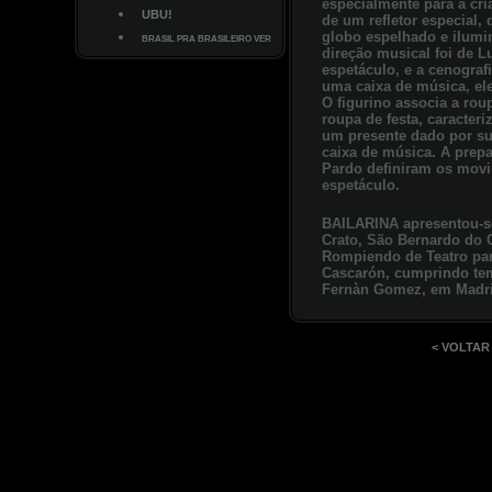
especialmente para a cri
UBU!
de um refletor especial,
globo espelhado e ilumi
BRASIL PRA BRASILEIRO VER
direção musical foi de L
espetáculo, e a cenograf
uma caixa de música, ele
O figurino associa a rou
roupa de festa, caracter
um presente dado por sua
caixa de música. A prepa
Pardo definiram os movi
espetáculo.
BAILARINA apresentou-se
Crato, São Bernardo do 
Rompiendo de Teatro par
Cascarón, cumprindo te
Fernàn Gomez, em Madri
< VOLTAR