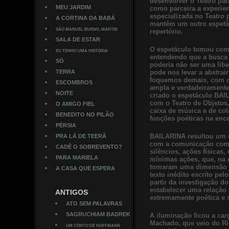
desenvolver o Teatro par
MEU JARDIM
como parceira a experien
especializada no Teatro p
A CORTINA DA BABÁ
mantém um outro espetác
SÃO MANUEL BUENO, MÁRTIR
repertório.
SALA DE ESTAR
O espetáculo tomou como
EU TENHO UMA HISTÓRIA
entendendo que a busca d
SÓ
poderia não ser uma lib
TERRA
pode nos levar a abstra
foquemos demais, com q
ESCOMBROS
ampla e verdadeiramente 
NOITE
criado o espetáculo BAI
com o Teatro de Objetos,
O AMIGO FIEL
caixa de música e de col
BENEDITO NO PILÃO
funções poéticas na enc
PÉRSIA
BAILARINA resultou um e
PRA LÁ DE TEERÃ
com a comunicação com 
CADÊ O SOBREVENTO?
silêncios, ações físicas,
PARA MARIELA
mínimas ações, que, na r
tomaram uma dimensão mu
A CASA QUE ESPERA
texto inédito escrito p
partir da investigação d
estabelecer uma relação 
ANTIGOS
extremamente poética e 
ATO SEM PALAVRAS
SAGRUCHIAM BADREK
A iluminação ficou a ca
Machado, que veio do Ri
UM CONTO DE HOFFMANN