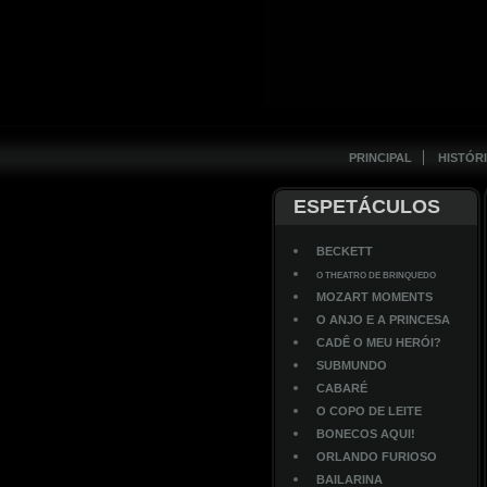
PRINCIPAL
HISTÓR
ESPETÁCULOS
BECKETT
O THEATRO DE BRINQUEDO
MOZART MOMENTS
O ANJO E A PRINCESA
CADÊ O MEU HERÓI?
SUBMUNDO
CABARÉ
O COPO DE LEITE
BONECOS AQUI!
ORLANDO FURIOSO
BAILARINA