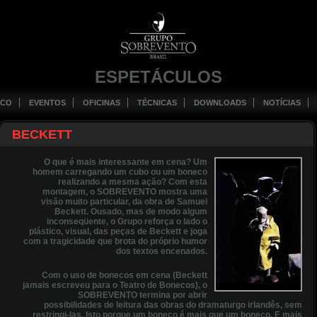
ESPETÁCULOS
ICO
EVENTOS
OFICINAS
TÉCNICAS
DOWNLOADS
NOTÍCIAS
BECKETT
O que é mais interessante em cena? Um
homem carregando um cubo ou um boneco
realizando a mesma ação? Com esta
montagem, o SOBREVENTO mostra uma
visão muito particular, da obra de Samuel
Beckett. Ousado, mas de modo algum
inconseqüente, o Grupo reforça o lado o
plástico, visual, das peças de Beckett e joga
com a tragicidade que brota do próprio humor
dos textos encenados.
Com o uso de bonecos em cena (Beckett
jamais escreveu para o Teatro de Bonecos), o
SOBREVENTO termina por abrir
possibilidades de leitura das obras do dramaturgo irlandês, sem
restringi-las. Isto porque um boneco é mais que um boneco. E mais