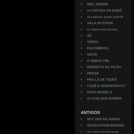
MEU JARDIM
A CORTINA DA BABÁ
SÃO MANUEL BUENO, MÁRTIR
SALA DE ESTAR
EU TENHO UMA HISTÓRIA
SÓ
TERRA
ESCOMBROS
NOITE
O AMIGO FIEL
BENEDITO NO PILÃO
PÉRSIA
PRA LÁ DE TEERÃ
CADÊ O SOBREVENTO?
PARA MARIELA
A CASA QUE ESPERA
ANTIGOS
ATO SEM PALAVRAS
SAGRUCHIAM BADREK
UM CONTO DE HOFFMANN