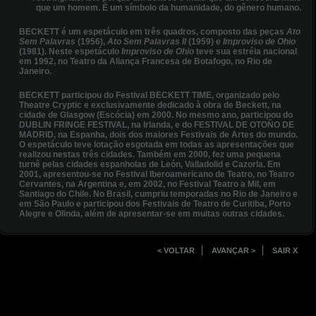
que um homem. É um símbolo da humanidade, do gênero humano.
BECKETT é um espetáculo em três quadros, composto das peças
Ato
Sem Palavras
(1956),
Ato Sem Palavras II
(1959) e
Improviso de Ohio
(1981). Neste espetáculo
Improviso de Ohio
teve sua estréia nacional
em 1992, no Teatro da Aliança Francesa de Botafogo, no Rio de
Janeiro.
BECKETT participou do Festival BECKETT TIME, organizado pelo
Theatre Cryptic e exclusivamente dedicado à obra de Beckett, na
cidade de Glasgow (Escócia) em 2000. No mesmo ano, participou do
DUBLIN FRINGE FESTIVAL, na Irlanda, e do FESTIVAL DE OTOÑO DE
MADRID, na Espanha, dois dos maiores Festivais de Artes do mundo.
O espetáculo teve lotação esgotada em todas as apresentações que
realizou nestas três cidades. Também em 2000, fez uma pequena
turnê pelas cidades espanholas de León, Valladolid e Cazorla. Em
2001, apresentou-se no Festival Iberoamericano de Teatro, no Teatro
Cervantes, na Argentina e, em 2002, no Festival Teatro a Mil, em
Santiago do Chile. No Brasil, cumpriu temporadas no Rio de Janeiro e
em São Paulo e participou dos Festivais de Teatro de Curitiba, Porto
Alegre e Olinda, além de apresentar-se em muitas outras cidades.
< VOLTAR
AVANÇAR >
SAIR X