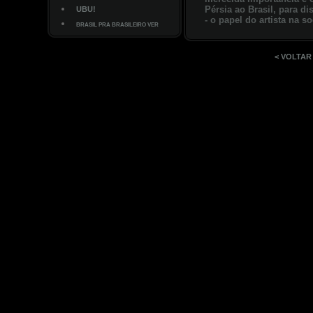
Pérsia ao Brasil, para d
UBU!
- o papel do artista na 
BRASIL PRA BRASILEIRO VER
< VOLTAR