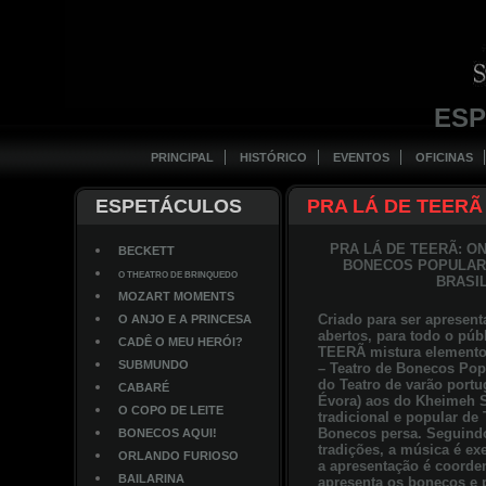
ES
PRINCIPAL
HISTÓRICO
EVENTOS
OFICINAS
ESPETÁCULOS
PRA LÁ DE TEERÃ
PRA LÁ DE TEERÃ: O
BECKETT
BONECOS POPULAR 
O THEATRO DE BRINQUEDO
BRASI
MOZART MOMENTS
Criado para ser apresen
O ANJO E A PRINCESA
abertos, para todo o pú
CADÊ O MEU HERÓI?
TEERÃ mistura element
SUBMUNDO
– Teatro de Bonecos Popu
do Teatro de varão portu
CABARÉ
Évora) aos do Kheimeh S
O COPO DE LEITE
tradicional e popular de 
Bonecos persa. Seguind
BONECOS AQUI!
tradições, a música é ex
ORLANDO FURIOSO
a apresentação é coorde
BAILARINA
apresenta os bonecos e 