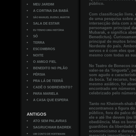
público.
MEU JARDIM
A CORTINA DA BABÁ
Com classificação livre,
SÃO MANUEL BUENO, MÁRTIR
de uma pesquisa sobre a
intersecção dela com a n
SALA DE ESTAR
personagem principal d
EU TENHO UMA HISTÓRIA
Mubarak, e significa abe
SÓ
Benedictus). Curiosame
principal de muitos bri
TERRA
Nordeste do país. Ambo
ESCOMBROS
servos e é com eles que 
mesmo com todas as suas
NOITE
O AMIGO FIEL
No Teatro de Bonecos ir
BENEDITO NO PILÃO
valer-se da ‘lingueta”, 
PÉRSIA
som agudo e característ
da boca. Tal recurso, fr
PRA LÁ DE TEERÃ
mesmo asiático, foi aban
CADÊ O SOBREVENTO?
encontrado em números d
celebrizado pelo número
PARA MARIELA
A CASA QUE ESPERA
Tanto no Kheimeh-shab-
encontramos a figura do 
público, fora do palco 
ANTIGOS
ele e até lhe devem (ou 
ATO SEM PALAVRAS
obediência. Mas os bone
guardiões da liberdade
SAGRUCHIAM BADREK
economicismo e dureza, 
UM CONTO DE HOFFMANN
merecida importância e o