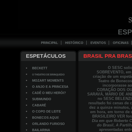
ES
PRINCIPAL
HISTÓRICO
EVENTOS
OFICINAS
ESPETÁCULOS
BRASIL PRA BRAS
O SESC solic
BECKETT
SOBREVENTO, em 1
O THEATRO DE BRINQUEDO
criação de um espetá
MOZART MOMENTS
Teatro de Bonecos
incorporasse ao
O ANJO E A PRINCESA
CORAÇÃO DOS OU
CADÊ O MEU HERÓI?
SARAVÁ, MÁRIO DE AN
no SESC BELENZI
SUBMUNDO
resultado foi cenas de 
CABARÉ
dez a quinze minutos,
O COPO DE LEITE
em hora, em torno de
BRASILEIRO VER foram
BONECOS AQUI!
Dia em que Roberto C
ORLANDO FURIOSO
do Brasil
,
A Partil
apresentadas entr
BAILARINA