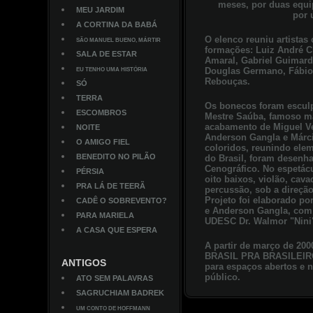
meses, por duas equi
MEU JARDIM
por 
A CORTINA DA BABÁ
O elenco reuniu artistas
SÃO MANUEL BUENO, MÁRTIR
formações: Luiz André Ch
SALA DE ESTAR
Amaral, Gabriel Guimard
Douglas Germano, Fábio A
EU TENHO UMA HISTÓRIA
Rebouças.
SÓ
TERRA
Os bonecos foram escul
ESCOMBROS
Mestre Saúba, famoso 
acabamento de Miguel Ve
NOITE
Anderson Gangla e Márci
O AMIGO FIEL
coloridos, reunindo elem
BENEDITO NO PILÃO
do Brasil, foram desenh
Cenográfico. No espetác
PÉRSIA
oito baixos, violão, cava
PRA LÁ DE TEERÃ
percussão, sob a direçã
Projeto foi elaborado po
CADÊ O SOBREVENTO?
e Anderson Gangla, com 
PARA MARIELA
UDESC Dr. Walmor "Nini"
A CASA QUE ESPERA
A partir de março de 2
BRASIL PRA BRASILEIRO
ANTIGOS
para espaços abertos e n
público.
ATO SEM PALAVRAS
SAGRUCHIAM BADREK
UM CONTO DE HOFFMANN