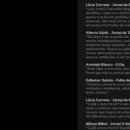
Lúcia Cerrone - Jornal do 
“Luiz André Cherubini dir
detalhes, como se a histó
pausa e ação em perfeita s
bonecos, não está só em c
presença marcante da mani
Alberto Gúzik - Jornal da T
“Beckett é um espetáculo f
atores-manipuladores, pel
originais foram tratados.
plenamente. Passa ao públ
brinca delicadamente com 
poucas ambições, é um mode
Armindo Blanco - O Dia
“Pelo rigor e precisão, Be
Pena que não se possa ped
Edilamar Galvão - Folha de
“Chama a atenção a excel
refinado e inteligente, al
belos efeitos”.
Lúcia Cerrone - Jornal do 
“Cadê o meu Herói? é um d
seus criadores não tivera
visuais que fogem do artes
tão diferentes para um esp
Mânya Millen - Jornal O Gl
“Cadê o meu Herói? Equilíb