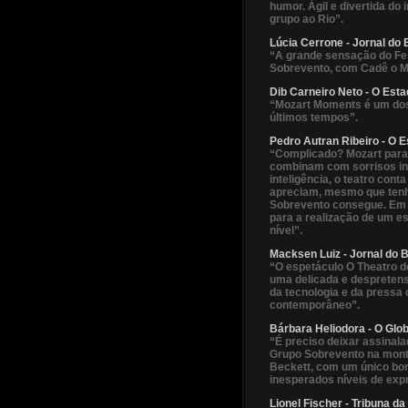
humor. Ágil e divertida do i
grupo ao Rio”.
Lúcia Cerrone - Jornal do 
“A grande sensação do Fes
Sobrevento, com Cadê o Me
Dib Carneiro Neto - O Est
“Mozart Moments é um dos
últimos tempos”.
Pedro Autran Ribeiro - O 
“Complicado? Mozart para 
combinam com sorrisos in
inteligência, o teatro cont
apreciam, mesmo que tenha
Sobrevento consegue. Em 
para a realização de um es
nível”.
Macksen Luiz - Jornal do B
“O espetáculo O Theatro d
uma delicada e despretens
da tecnologia e da pressa
contemporâneo”.
Bárbara Heliodora - O Glo
“É preciso deixar assinala
Grupo Sobrevento na mont
Beckett, com um único bon
inesperados níveis de exp
Lionel Fischer - Tribuna d