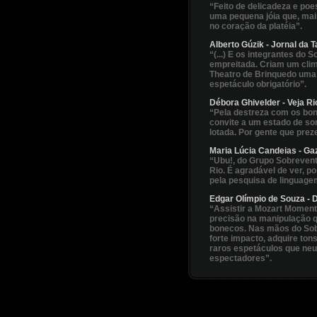
“Feito de delicadeza e poe
uma pequena jóia que, mais
no coração da platéia”.
Alberto Gúzik - Jornal da T
“(...) E os integrantes do
empreitada. Criam um clim
Theatro de Brinquedo uma
espetáculo obrigatório”.
Débora Ghivelder - Veja Ri
“Pela destreza com os bone
convite a um estado de so
lotada. Por gente que prez
Maria Lúcia Candeias - Ga
“Ubu!, do Grupo Sobreven
Rio. É agradável de ver, po
pela pesquisa de linguage
Edgar Olímpio de Souza - D
“Assistir a Mozart Moment
precisão na manipulação 
bonecos. Nas mãos do Sobr
forte impacto, adquire ton
raros espetáculos que neut
espectadores”.