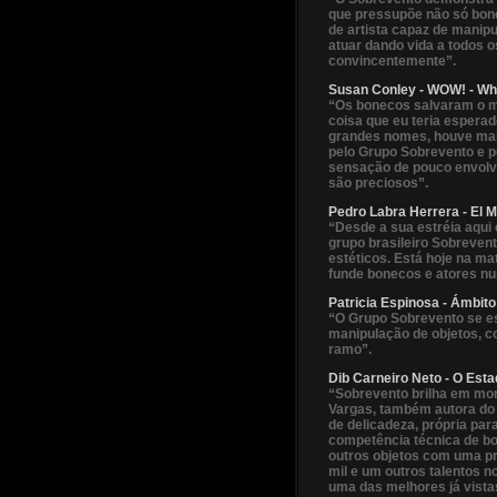
que pressupõe não só bon
de artista capaz de manipul
atuar dando vida a todos o
convincentemente”.
Susan Conley - WOW! - Wha
“Os bonecos salvaram o me
coisa que eu teria esperad
grandes nomes, houve mar
pelo Grupo Sobrevento e pe
sensação de pouco envolvi
são preciosos”.
Pedro Labra Herrera - El M
“Desde a sua estréia aqui
grupo brasileiro Sobreven
estéticos. Está hoje na ma
funde bonecos e atores nu
Patricia Espinosa - Ámbito
“O Grupo Sobrevento se es
manipulação de objetos, c
ramo”.
Dib Carneiro Neto - O Esta
“Sobrevento brilha em mon
Vargas, também autora do 
de delicadeza, própria para
competência técnica de bo
outros objetos com uma p
mil e um outros talentos 
uma das melhores já vistas