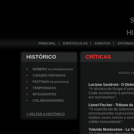
H
PRINCIPAL
ESPETÁCULOS
EVENTOS
OFICINAS
HISTÓRICO
CRÍTICAS
NÚMERO
DE APRESENTAÇÕES
muitas c
CIDADES VISITADAS
FESTIVAIS
EM QUE ESTEVE
Luciana Sandroni - O Glob
TEMPORADAS
“A técnica do Grupo é tam
Cada movimento é perfeito
INTEGRANTES
em marionetes”.
COLABORADORES
Lionel Fischer - Tribuna d
“O espetáculo do Sobrevent
extremamente expressivos,
< VOLTAR A HISTÓRICO
muitas vezes temos a sen
súbita humanidade”.
Yolanda Montesinos - La Te
“O Sobrevento demonstra u