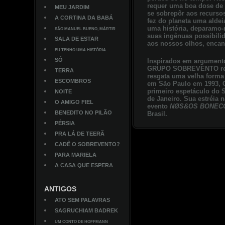
requer uma boa dose de 
MEU JARDIM
se sobrepôr aos recursos
A CORTINA DA BABÁ
fez do planeta uma alde
uma história, deparamo
SÃO MANUEL BUENO, MÁRTIR
suas ingênuas possibili
SALA DE ESTAR
aos nossos olhos, encan
EU TENHO UMA HISTÓRIA
SÓ
Inspirados em argumento
GRUPO SOBREVENTO recri
TERRA
resgata uma velha forma d
ESCOMBROS
em São Paulo em 1993,
primeiro espetáculo do 
NOITE
de Janeiro. Sua estréia 
O AMIGO FIEL
evento
NØS&OS BONEC
BENEDITO NO PILÃO
Brasil.
PÉRSIA
PRA LÁ DE TEERÃ
CADÊ O SOBREVENTO?
PARA MARIELA
A CASA QUE ESPERA
ANTIGOS
ATO SEM PALAVRAS
SAGRUCHIAM BADREK
UM CONTO DE HOFFMANN