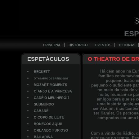
ES
PRINCIPAL
HISTÓRICO
EVENTOS
OFICINAS
ESPETÁCULOS
O THEATRO DE B
Há cem anos na Eur
BECKETT
famílias costumavam
O THEATRO DE BRINQUEDO
pequeno teatro e
MOZART MOMENTS
pequeno o suficiente par
no meio da sala de vi
O ANJO E A PRINCESA
noite, reuniam-se pa
CADÊ O MEU HERÓI?
amigos para que se c
uma história qualquer
SUBMUNDO
ser Aladim, mas també
CABARÉ
ser Hamlet. Os persona
O COPO DE LEITE
comprados em uma liv
BONECOS AQUI!
ORLANDO FURIOSO
Com a vinda do Rádio, do
BAILARINA
perdeu-se no tempo. Resg